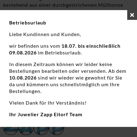
bestehend aus einer durchgestrichenen Mülltonne
versehen. Dieses Zeichen bedeutet, dass Sie Batterien
nicht in den Hausmüll geben dürfen.
Betriebsurlaub
Batterien, die mehr als 0,0005 Masseprozent
Liebe Kundinnen und Kunden,
Quecksilber, mehr als 0,002 Masseprozent Cadmium
oder mehr als 0,004 Masseprozent Blei enthalten, sind
wir befinden uns vom
18.07. bis einschließlich
unterhalb des vorstehend Symbols (durchgestrichene
09.08.2026
im Betriebsurlaub.
Mülltonne) mit den chemischen Zeichen der Metalle
(Hg, Cd, Pb) gekennzeichnet, welche in der Batterie
In diesem Zeitraum können wir leider keine
enthalten sind. Die Bezeichnung "Cd" steht dabei für
Bestellungen bearbeiten oder versenden. Ab dem
Cadmium, "Hg" für Quecksilber und "Pb" für Blei.
10.08.2026
sind wir wieder wie gewohnt für Sie
da und kümmern uns schnellstmöglich um Ihre
Stand: 28.01.2026
Bestellungen.
Vielen Dank für Ihr Verständnis!
Ihr Juwelier Zapp Eitorf Team