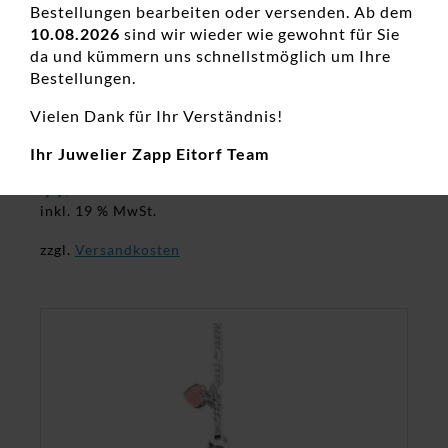
Bestellungen bearbeiten oder versenden. Ab dem
10.08.2026
sind wir wieder wie gewohnt für Sie
da und kümmern uns schnellstmöglich um Ihre
Bestellungen.
Identband Schutzengel 925 Ag
Vielen Dank für Ihr Verständnis!
Damenarmschmuck, Neuheiten, Silber
Ihr Juwelier Zapp Eitorf Team
44,00
€
inkl. 19 % MwSt.
zzgl.
Versandkosten