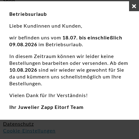
Shop
Über uns
Betriebsurlaub
Goldankauf
Liebe Kundinnen und Kunden,
Kontakt
SHOP SERVICE
wir befinden uns vom
18.07. bis einschließlich
Widerrufsrecht
09.08.2026
im Betriebsurlaub.
Vertrag widerrufen
In diesem Zeitraum können wir leider keine
AGB
Bestellungen bearbeiten oder versenden. Ab dem
Defektes Produkt
10.08.2026
sind wir wieder wie gewohnt für Sie
Versand & Zahlungsbedingungen
da und kümmern uns schnellstmöglich um Ihre
Altbatterie Entsorgung
Bestellungen.
Hinweise gemäß ElektroG
Vielen Dank für Ihr Verständnis!
Hinweise auf die Wasserdichtigkeit
Ihr Juwelier Zapp Eitorf Team
RECHTLICHES
Impressum
Datenschutz
Cookie-Einstellungen