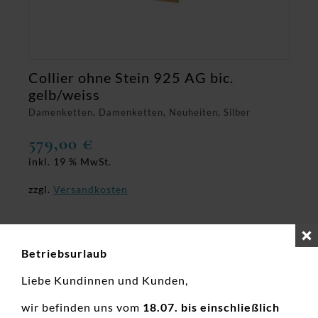
Collier ohne Stein 925 AG bic.
gelb/weiss
Damenketten, Damenketten, Neuheiten, Silber
579,00
€
inkl. 19 % MwSt.
zzgl.
Versandkosten
Betriebsurlaub
Liebe Kundinnen und Kunden,
wir befinden uns vom
18.07. bis einschließlich