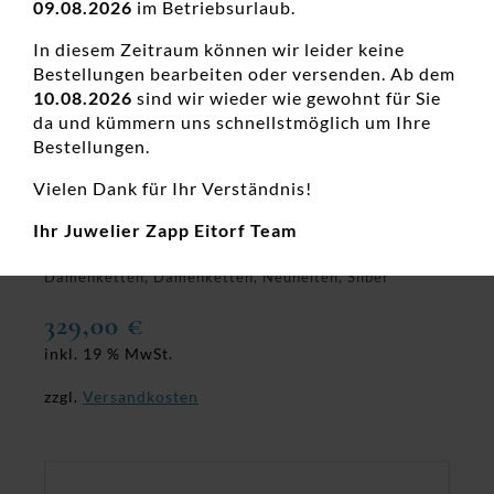
09.08.2026
im Betriebsurlaub.
In diesem Zeitraum können wir leider keine
Bestellungen bearbeiten oder versenden. Ab dem
10.08.2026
sind wir wieder wie gewohnt für Sie
da und kümmern uns schnellstmöglich um Ihre
Bestellungen.
Vielen Dank für Ihr Verständnis!
Collier mit Behang 925 AG gelb
Ihr Juwelier Zapp Eitorf Team
vergoldet
Damenketten, Damenketten, Neuheiten, Silber
329,00
€
inkl. 19 % MwSt.
zzgl.
Versandkosten