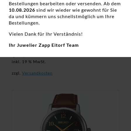
Bestellungen bearbeiten oder versenden. Ab dem
10.08.2026
sind wir wieder wie gewohnt für Sie
da und kümmern uns schnellstmöglich um Ihre
Bestellungen.
Damenuhr analog Edelstahl
Vielen Dank für Ihr Verständnis!
Automatikuhren, Damenuhren, Neuheiten
Ihr Juwelier Zapp Eitorf Team
400,00
€
inkl. 19 % MwSt.
zzgl.
Versandkosten