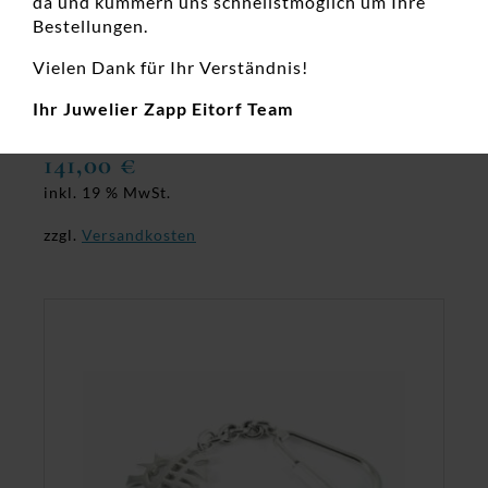
da und kümmern uns schnellstmöglich um Ihre
Bestellungen.
Vielen Dank für Ihr Verständnis!
Schlüsselkette 925 Ag
Ihr Juwelier Zapp Eitorf Team
Für Ihn, Herrenanhänger, Neuheiten
141,00
€
inkl. 19 % MwSt.
zzgl.
Versandkosten