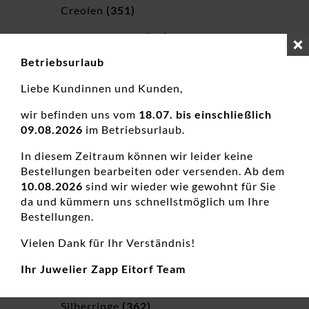
Creolen
(351)
Kinderohrringe
(68)
Betriebsurlaub
Weißgold
(93)
Liebe Kundinnen und Kunden,
Kinderschmuck
(155)
wir befinden uns vom
18.07. bis einschließlich
Ringe
(819)
09.08.2026
im Betriebsurlaub.
Diamanten Ringe
(178)
In diesem Zeitraum können wir leider keine
Bestellungen bearbeiten oder versenden. Ab dem
Zirkonia Ringe
(269)
10.08.2026
sind wir wieder wie gewohnt für Sie
Farbedelstein Ringe
(248)
da und kümmern uns schnellstmöglich um Ihre
Bestellungen.
Kinderringe
(5)
Vielen Dank für Ihr Verständnis!
Goldringe
(384)
Ihr Juwelier Zapp Eitorf Team
Weißgoldringe
(138)
Silberringe
(362)