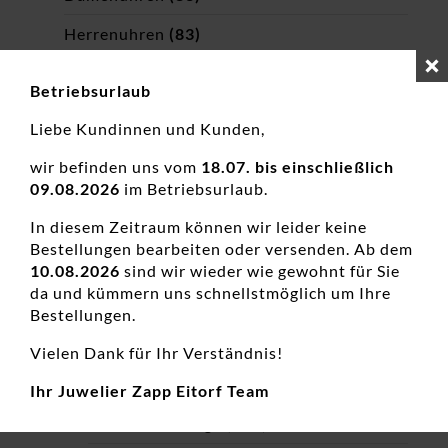
Herrenuhren
(83)
Kinderuhren
(14)
Betriebsurlaub
Automatikuhren
(16)
Liebe Kundinnen und Kunden,
Chronographen
(26)
wir befinden uns vom
18.07. bis einschließlich
09.08.2026
im Betriebsurlaub.
Schmuck
(3913)
In diesem Zeitraum können wir leider keine
Ringe
(819)
Bestellungen bearbeiten oder versenden. Ab dem
Goldringe
(384)
10.08.2026
sind wir wieder wie gewohnt für Sie
da und kümmern uns schnellstmöglich um Ihre
Weißgoldringe
(138)
Bestellungen.
Silberringe
(362)
Vielen Dank für Ihr Verständnis!
Edelstahlringe
(34)
Ihr Juwelier Zapp Eitorf Team
Diamanten Ringe
(178)