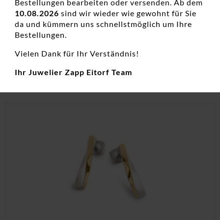
Bestellungen bearbeiten oder versenden. Ab dem
Ohrstecker ohne Stein 925 Ag rhodiniert
10.08.2026
sind wir wieder wie gewohnt für Sie
da und kümmern uns schnellstmöglich um Ihre
Damenohrschmuck, Neuheiten, Ohrstecker, Silber
Bestellungen.
35,00
€
Vielen Dank für Ihr Verständnis!
inkl. 19 % MwSt.
Ihr Juwelier Zapp Eitorf Team
zzgl.
Versandkosten