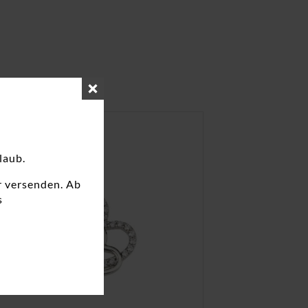
laub.
r versenden. Ab
s