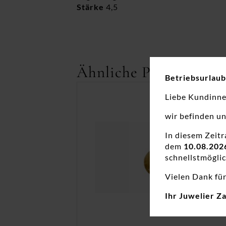
Stärke
4,5
Ähnliche Produkte
Betriebsurlaub
Liebe Kundinn
wir befinden u
In diesem Zeit
dem
10.08.202
schnellstmöglic
Vielen Dank für
Ihr Juwelier Z