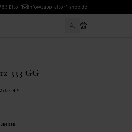
783 Eitorf
info@zapp-eitorf-shop.de
Search
for:
rz 333 GG
ärke: 4,5
uheiten