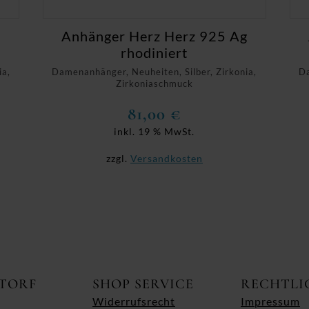
g
Anhänger Herz Herz 925 Ag
rhodiniert
ia,
Damenanhänger, Neuheiten, Silber, Zirkonia,
Da
Zirkoniaschmuck
81,00
€
inkl. 19 % MwSt.
zzgl.
Versandkosten
ITORF
SHOP SERVICE
RECHTLI
Widerrufsrecht
Impressum