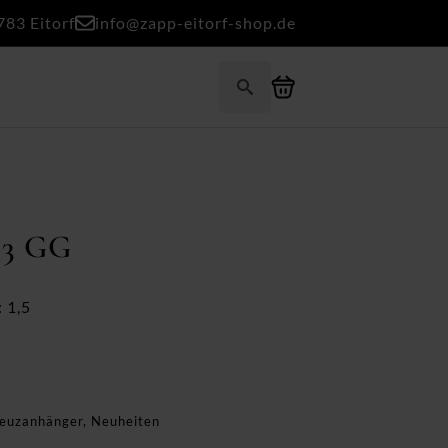
783 Eitorf
info@zapp-eitorf-shop.de
Search
for:
33 GG
 1,5
euzanhänger
,
Neuheiten