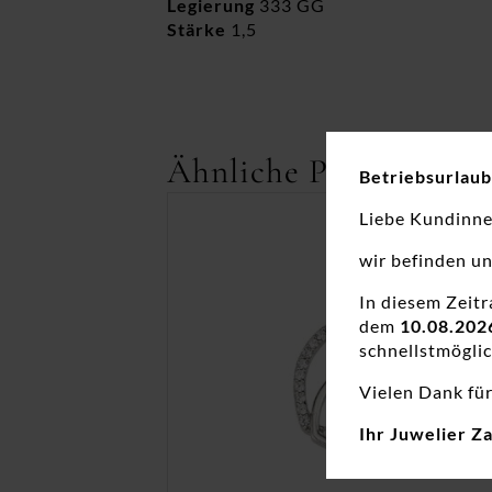
Legierung
333 GG
Stärke
1,5
Ähnliche Produkte
Betriebsurlaub
Liebe Kundinn
wir befinden u
In diesem Zeit
dem
10.08.202
schnellstmöglic
Vielen Dank für
Ihr Juwelier Z