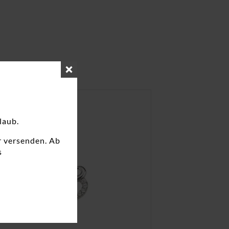
laub.
r versenden. Ab
s