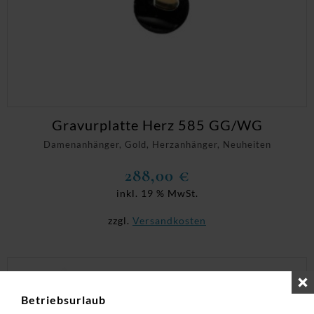
Gravurplatte Herz 585 GG/WG
Damenanhänger, Gold, Herzanhänger, Neuheiten
288,00
€
inkl. 19 % MwSt.
zzgl.
Versandkosten
Betriebsurlaub