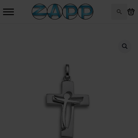
Search
for: