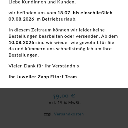
Liebe Kundinnen und Kunden,
wir befinden uns vom
18.07. bis einschließlich
09.08.2026
im Betriebsurlaub.
In diesem Zeitraum können wir leider keine
Bestellungen bearbeiten oder versenden. Ab dem
10.08.2026
sind wir wieder wie gewohnt für Sie
da und kümmern uns schnellstmöglich um Ihre
Bestellungen.
Vielen Dank für Ihr Verständnis!
Anhänger Herz Herz 925 Ag rhodiniert
Ihr Juwelier Zapp Eitorf Team
Damenanhänger, Neuheiten, Silber, Zirkonia, Zirkoniaschmuck
59,00
€
inkl. 19 % MwSt.
zzgl.
Versandkosten