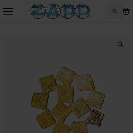
Search
for: