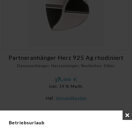
Partneranhänger Herz 925 Ag rhodiniert
Damenanhänger, Herzanhänger, Neuheiten, Silber
38,00
€
inkl. 19 % MwSt.
zzgl.
Versandkosten
Betriebsurlaub