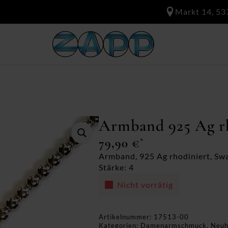
Markt 14, 53
Armband 925 Ag r
79,90
€
*
Armband, 925 Ag rhodiniert, Swar
Stärke: 4
Nicht vorrätig
Artikelnummer:
17513-00
Kategorien:
Damenarmschmuck
,
Neuh