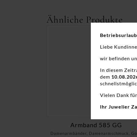
Ähnliche Produkte
Betriebsurlaub
Liebe Kundinn
wir befinden u
In diesem Zeit
dem
10.08.202
schnellstmöglic
Vielen Dank für
Ihr Juwelier Z
Armband 585 GG
Damenarmbänder, Damenarmschmuck, Gol