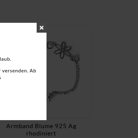
laub.
r versenden. Ab
s
Armband Blume 925 Ag
rhodiniert