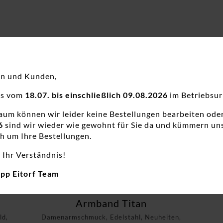
en und Kunden,
ns vom
18.07. bis einschließlich 09.08.2026
im Betriebsur
raum können wir leider keine Bestellungen bearbeiten ode
6
sind wir wieder wie gewohnt für Sie da und kümmern un
h um Ihre Bestellungen.
 Ihr Verständnis!
app Eitorf Team
Armband Titan
d,
Damenarmschmuck, Edelstahl, Neuheiten,