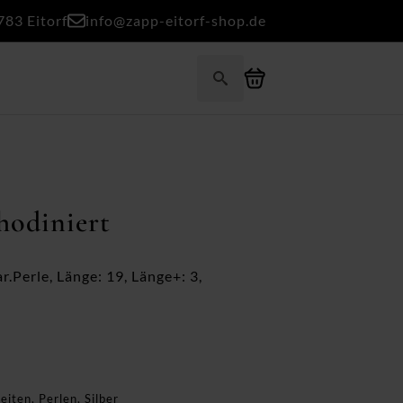
783 Eitorf
info@zapp-eitorf-shop.de
Search
for:
hodiniert
.Perle, Länge: 19, Länge+: 3,
eiten
,
Perlen
,
Silber