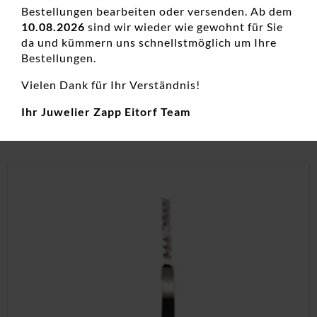
Bestellungen bearbeiten oder versenden. Ab dem
Armband Farbsteine 375 GG
10.08.2026
sind wir wieder wie gewohnt für Sie
Damenarmbänder, Damenarmschmuck, Farbstein Armbänder,
da und kümmern uns schnellstmöglich um Ihre
Gold, Neuheiten
Bestellungen.
299,00
€
Vielen Dank für Ihr Verständnis!
inkl. 19 % MwSt.
Ihr Juwelier Zapp Eitorf Team
zzgl.
Versandkosten