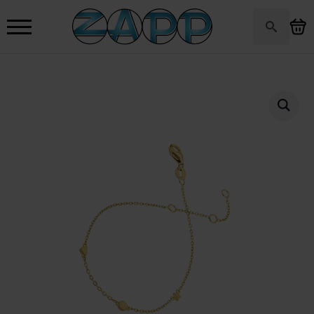
Search
for: