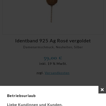
Identband 925 Ag Rosé vergoldet
Damenarmschmuck, Neuheiten, Silber
59,00
€
inkl. 19 % MwSt.
zzgl.
Versandkosten
Betriebsurlaub
Liebe Kundinnen und Kunden,