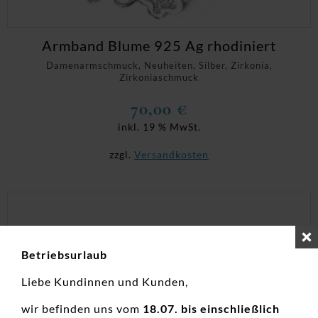
Armband Blume 925 Ag rhodiniert
Damenarmschmuck, Neuheiten, Silber, Zirkonia,
Zirkoniaschmuck
70,00
€
inkl. 19 % MwSt.
zzgl.
Versandkosten
Betriebsurlaub
Liebe Kundinnen und Kunden,
wir befinden uns vom
18.07. bis einschließlich