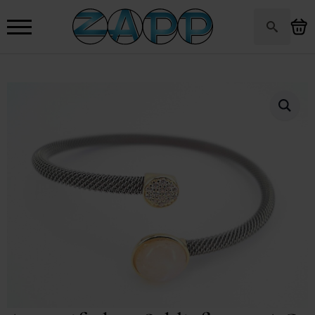
Search
for: