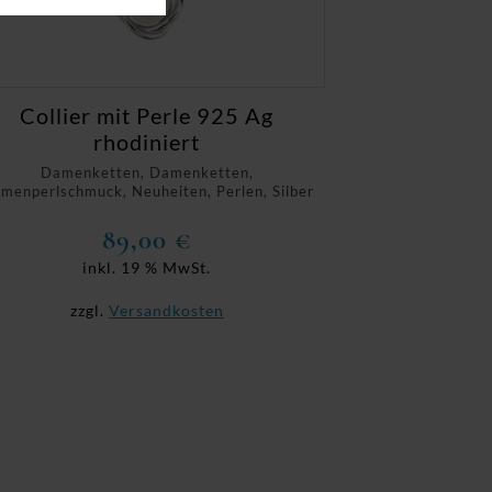
Collier mit Perle 925 Ag
rhodiniert
Damenketten, Damenketten,
menperlschmuck, Neuheiten, Perlen, Silber
89,00
€
inkl. 19 % MwSt.
zzgl.
Versandkosten