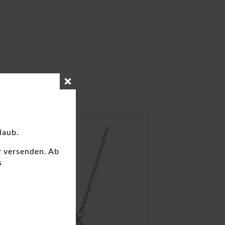
laub.
r versenden. Ab
s