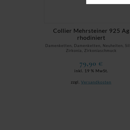
Collier Mehrsteiner 925 Ag
rhodiniert
Damenketten, Damenketten, Neuheiten, Sil
Zirkonia, Zirkoniaschmuck
79,90
€
inkl. 19 % MwSt.
zzgl.
Versandkosten