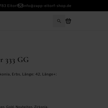
783 Eitorf
info@zapp-eitorf-shop.de
Search
for:
er 333 GG
konia, Erbs, Länge: 42, Länge+:
ten
,
Gold
,
Neuheiten
,
Zirkonia
,