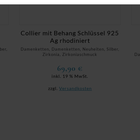
Collier mit Behang Schlüssel 925
Ag rhodiniert
ber,
Damenketten, Damenketten, Neuheiten, Silber,
Zirkonia, Zirkoniaschmuck
Da
69,90
€
inkl. 19 % MwSt.
zzgl.
Versandkosten