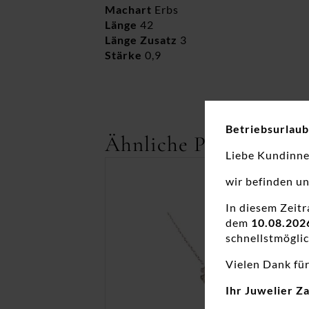
Machart
Erbs
Länge
42
Länge Zusatz
3
Stärke
0,9
Betriebsurlaub
Ähnliche Produkte
Liebe Kundinn
wir befinden u
In diesem Zeit
dem
10.08.202
schnellstmöglic
Vielen Dank für
Ihr Juwelier Z