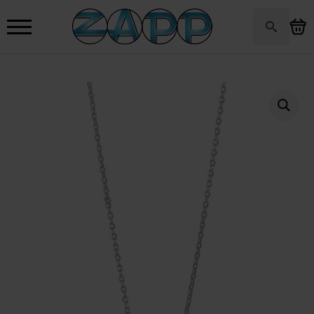
Search
for: