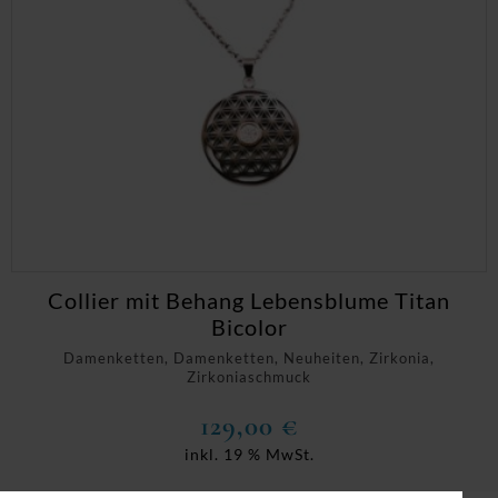
Collier mit Behang Lebensblume Titan
Bicolor
Damenketten, Damenketten, Neuheiten, Zirkonia,
Zirkoniaschmuck
129,00
€
inkl. 19 % MwSt.
zzgl.
Versandkosten