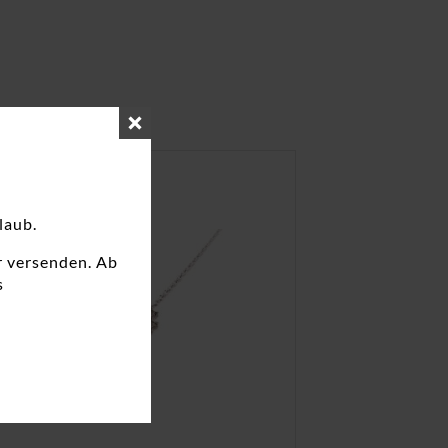
laub.
r versenden. Ab
s