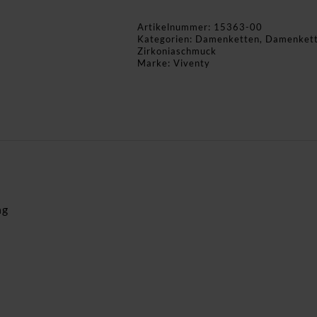
Artikelnummer:
15363-00
Kategorien:
Damenketten
,
Damenket
Zirkoniaschmuck
Marke:
Viventy
ng