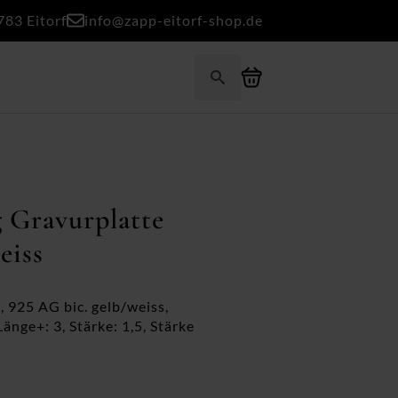
783 Eitorf
info@zapp-eitorf-shop.de
Search
for:
g Gravurplatte
eiss
, 925 AG bic. gelb/weiss,
änge+: 3, Stärke: 1,5, Stärke