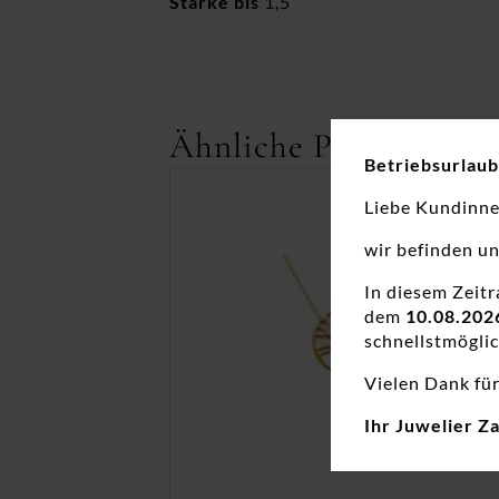
Stärke bis
1,5
Ähnliche Produkte
Betriebsurlaub
Liebe Kundinn
wir befinden u
In diesem Zeit
dem
10.08.202
schnellstmöglic
Vielen Dank für
Ihr Juwelier Z