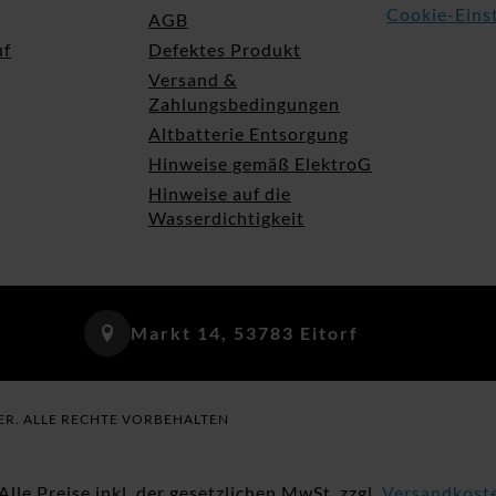
Cookie-Eins
AGB
uf
Defektes Produkt
Versand &
Zahlungsbedingungen
Altbatterie Entsorgung
Hinweise gemäß ElektroG
Hinweise auf die
Wasserdichtigkeit
Markt 14, 53783 Eitorf
ER. ALLE RECHTE VORBEHALTEN
 Alle Preise inkl. der gesetzlichen MwSt. zzgl.
Versandkost