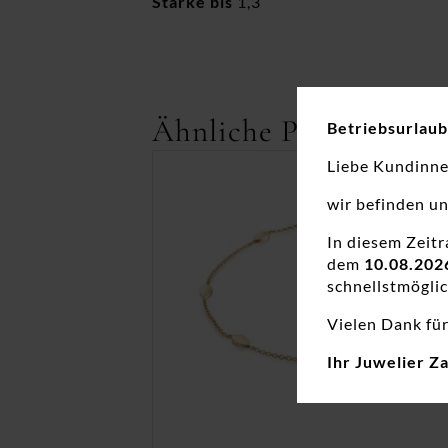
Stärke bis
1,3
Ähnliche Produkte
Betriebsurlaub
Liebe Kundinn
wir befinden u
In diesem Zeit
dem
10.08.202
schnellstmöglic
Vielen Dank für
Ihr Juwelier Z