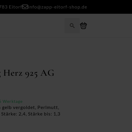
783 Eitorf
info@zapp-eitorf-shop.de
Search
for:
g Herz 925 AG
-5 Werktage
 gelb vergoldet, Perlmutt,
Stärke: 2,4, Stärke bis: 1,3