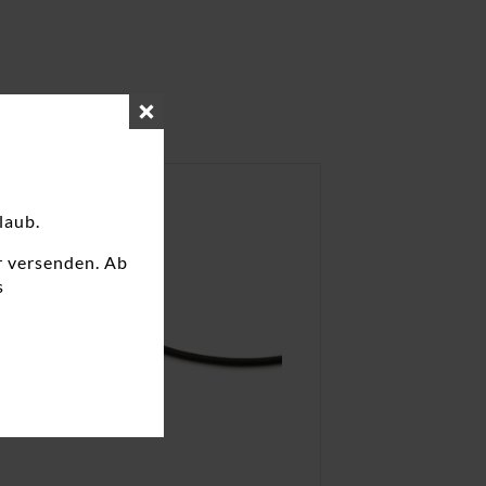
laub.
r versenden. Ab
s