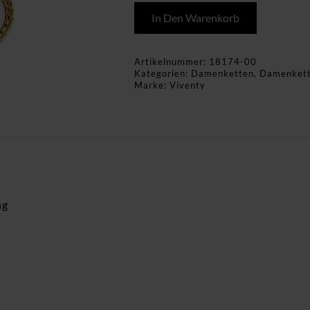
In Den Warenkorb
Artikelnummer:
18174-00
Kategorien:
Damenketten
,
Damenket
Marke:
Viventy
ng