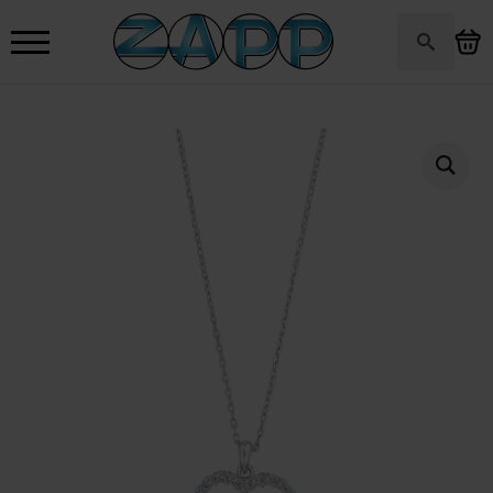
Search
for: