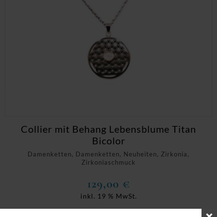
Collier mit Behang Lebensblume Titan
Bicolor
Damenketten, Damenketten, Neuheiten, Zirkonia,
Zirkoniaschmuck
129,00
€
inkl. 19 % MwSt.
zzgl.
Versandkosten