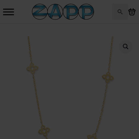
Search
for: