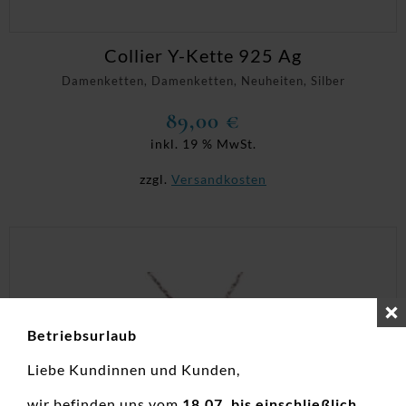
Collier Y-Kette 925 Ag
Damenketten, Damenketten, Neuheiten, Silber
89,00
€
inkl. 19 % MwSt.
zzgl.
Versandkosten
Betriebsurlaub
Liebe Kundinnen und Kunden,
wir befinden uns vom
18.07. bis einschließlich