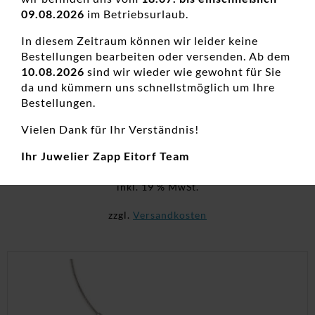
09.08.2026
im Betriebsurlaub.
In diesem Zeitraum können wir leider keine
Bestellungen bearbeiten oder versenden. Ab dem
10.08.2026
sind wir wieder wie gewohnt für Sie
da und kümmern uns schnellstmöglich um Ihre
Collier mit Behang Lebensblume Titan
Bestellungen.
Bicolor
Damenketten, Damenketten, Neuheiten, Zirkonia,
Vielen Dank für Ihr Verständnis!
Zirkoniaschmuck
Ihr Juwelier Zapp Eitorf Team
129,00
€
inkl. 19 % MwSt.
zzgl.
Versandkosten