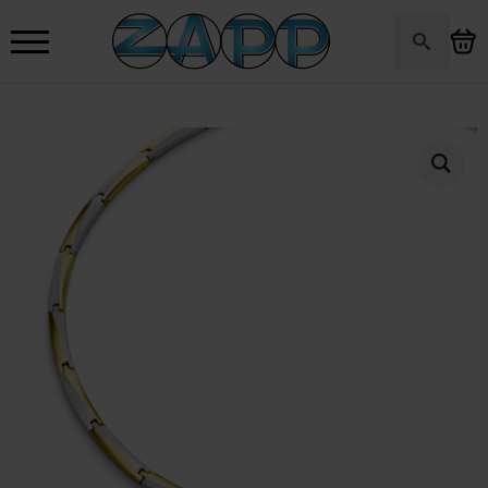
Search
for: