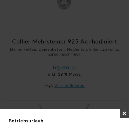
Collier Mehrsteiner 925 Ag rhodiniert
Damenketten, Damenketten, Neuheiten, Silber, Zirkonia,
Zirkoniaschmuck
69,00
€
inkl. 19 % MwSt.
zzgl.
Versandkosten
Betriebsurlaub