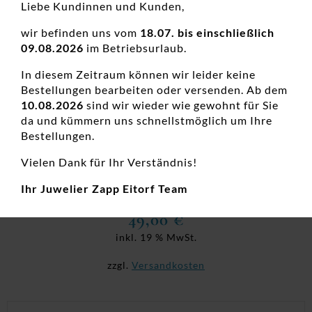
Liebe Kundinnen und Kunden,
wir befinden uns vom
18.07. bis einschließlich
09.08.2026
im Betriebsurlaub.
In diesem Zeitraum können wir leider keine
Bestellungen bearbeiten oder versenden. Ab dem
10.08.2026
sind wir wieder wie gewohnt für Sie
da und kümmern uns schnellstmöglich um Ihre
Bestellungen.
Collier Einsteiner 925 Ag rhodiniert
Vielen Dank für Ihr Verständnis!
Damenketten, Damenketten, Neuheiten, Silber, Zirkonia,
Ihr Juwelier Zapp Eitorf Team
Zirkoniaschmuck
49,00
€
inkl. 19 % MwSt.
zzgl.
Versandkosten