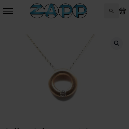
Search
for: