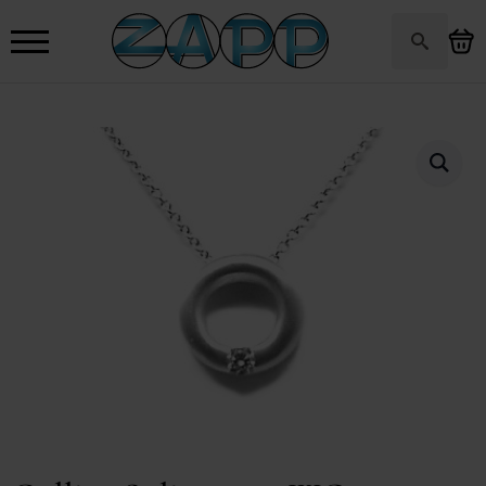
Search
for: