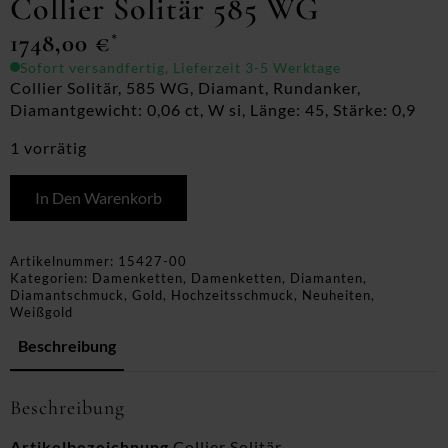
Collier Solitär 585 WG
1748,00
€
*
Sofort versandfertig, Lieferzeit 3-5 Werktage
Collier Solitär, 585 WG, Diamant, Rundanker,
Diamantgewicht: 0,06 ct, W si, Länge: 45, Stärke: 0,9
1 vorrätig
In Den Warenkorb
Artikelnummer:
15427-00
Kategorien:
Damenketten
,
Damenketten
,
Diamanten
,
Diamantschmuck
,
Gold
,
Hochzeitsschmuck
,
Neuheiten
,
Weißgold
Beschreibung
Beschreibung
Artikelbezeichnung
Collier Solitär