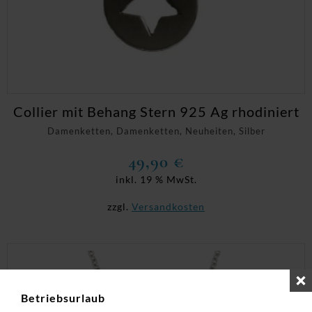
Collier mit Behang Stern 925 Ag rhodiniert
Damenketten, Damenketten, Neuheiten, Silber
49,90
€
inkl. 19 % MwSt.
zzgl.
Versandkosten
Betriebsurlaub