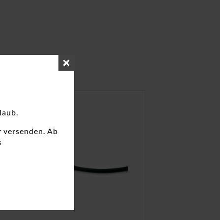
laub.
r versenden. Ab
s