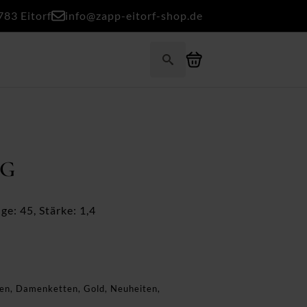
783 Eitorf
info@zapp-eitorf-shop.de
Search
for:
WG
ge: 45, Stärke: 1,4
en
,
Damenketten
,
Gold
,
Neuheiten
,