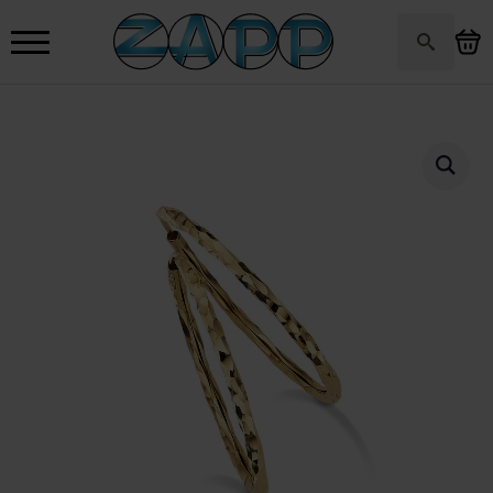
Search
for: