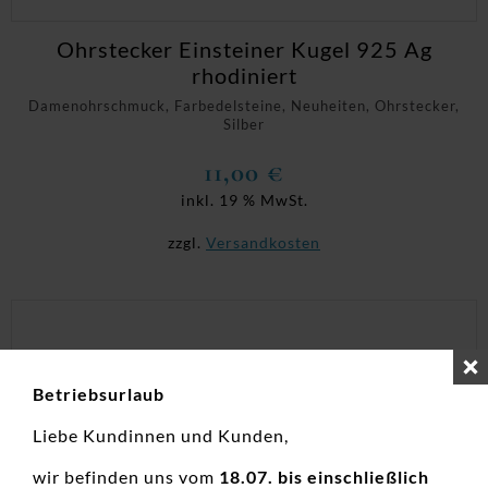
Ohrstecker Einsteiner Kugel 925 Ag
rhodiniert
Damenohrschmuck, Farbedelsteine, Neuheiten, Ohrstecker,
Silber
11,00
€
inkl. 19 % MwSt.
zzgl.
Versandkosten
Betriebsurlaub
Liebe Kundinnen und Kunden,
wir befinden uns vom
18.07. bis einschließlich