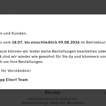
en und Kunden,
ns vom
18.07. bis einschließlich 09.08.2026
im Betriebsur
raum können wir leider keine Bestellungen bearbeiten ode
6
sind wir wieder wie gewohnt für Sie da und kümmern un
h um Ihre Bestellungen.
 Ihr Verständnis!
app Eitorf Team
Ohrstecker Einsteiner Titan
Oh
Bicolor
Damenohrschmuck, Diamanten,
Diamantschmuck, Edelstahl, Neuheiten,