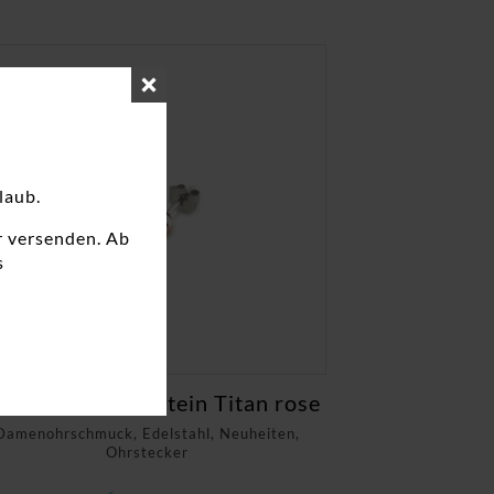
laub.
r versenden. Ab
s
rstecker ohne Stein Titan rose
Damenohrschmuck, Edelstahl, Neuheiten,
Ohrstecker