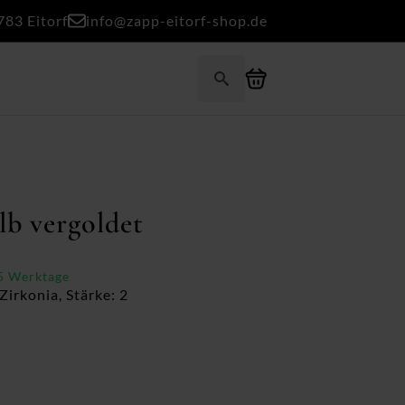
783 Eitorf
info@zapp-eitorf-shop.de
Search
for:
lb vergoldet
-5 Werktage
Zirkonia, Stärke: 2