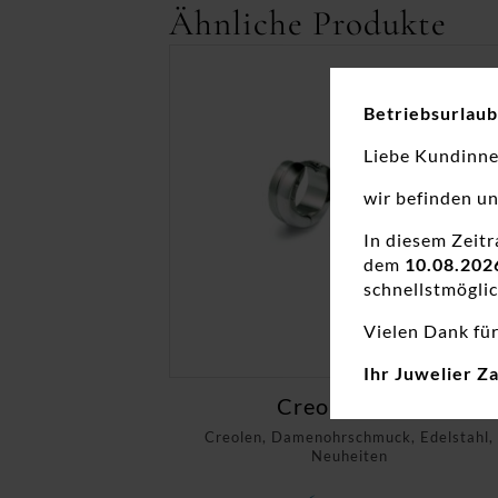
Ähnliche Produkte
Betriebsurlaub
Liebe Kundinn
wir befinden u
In diesem Zeit
dem
10.08.202
schnellstmöglic
Vielen Dank für
Ihr Juwelier Z
Creolen Titan
Creolen, Damenohrschmuck, Edelstahl,
Neuheiten