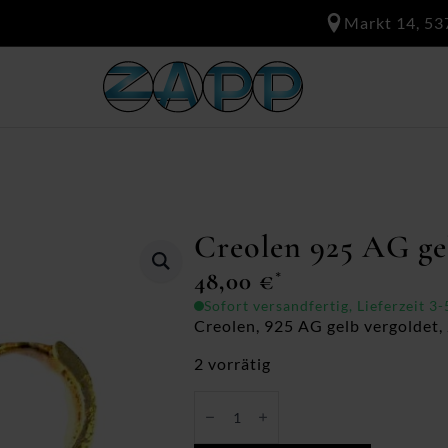
Markt 14, 53
Creolen 925 AG ge
48,00
€
*
Sofort versandfertig, Lieferzeit 3
Creolen, 925 AG gelb vergoldet, 
2 vorrätig
Creolen
925
AG
gelb