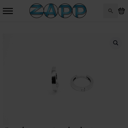
Search
for: