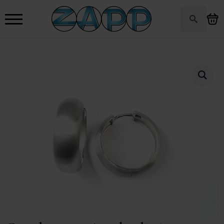
Search
for: