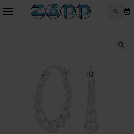
Search
for: