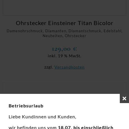
Ohrstecker Einsteiner Titan Bicolor
Damenohrschmuck, Diamanten, Diamantschmuck, Edelstahl,
Neuheiten, Ohrstecker
129,00
€
inkl. 19 % MwSt.
zzgl.
Versandkosten
Betriebsurlaub
Liebe Kundinnen und Kunden,
wir befinden uns vom
18.07. bis einschließlich