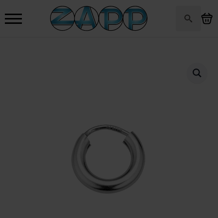
Search
for: