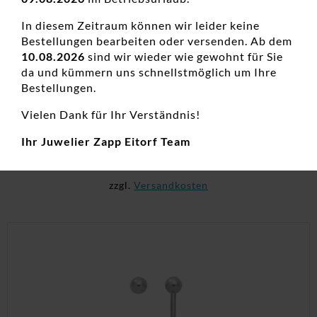
In diesem Zeitraum können wir leider keine
Bestellungen bearbeiten oder versenden. Ab dem
10.08.2026
sind wir wieder wie gewohnt für Sie
da und kümmern uns schnellstmöglich um Ihre
Ohrboutons 925 Ag
Bestellungen.
Damenohrschmuck, Neuheiten, Silber
Vielen Dank für Ihr Verständnis!
95,00
€
Ihr Juwelier Zapp Eitorf Team
inkl. 19 % MwSt.
zzgl.
Versandkosten