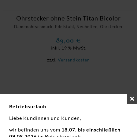
Ohrstecker ohne Stein Titan Bicolor
Damenohrschmuck, Edelstahl, Neuheiten, Ohrstecker
89,00
€
inkl. 19 % MwSt.
zzgl.
Versandkosten
Betriebsurlaub
Liebe Kundinnen und Kunden,
wir befinden uns vom
18.07. bis einschließlich
09.08.2026
im Betriebsurlaub.