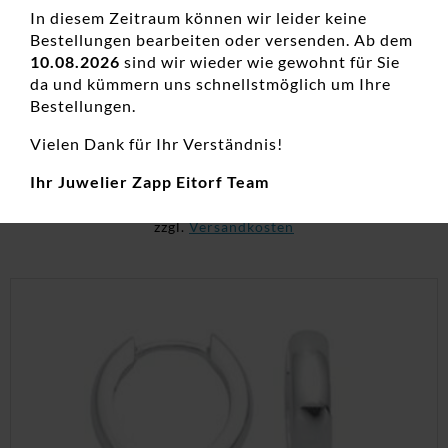
In diesem Zeitraum können wir leider keine
Bestellungen bearbeiten oder versenden. Ab dem
10.08.2026
sind wir wieder wie gewohnt für Sie
da und kümmern uns schnellstmöglich um Ihre
Ohrstecker ohne Stein Titan Bicolor
Bestellungen.
Damenohrschmuck, Edelstahl, Neuheiten, Ohrstecker
Vielen Dank für Ihr Verständnis!
89,00
€
Ihr Juwelier Zapp Eitorf Team
inkl. 19 % MwSt.
zzgl.
Versandkosten