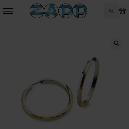
Search
for: