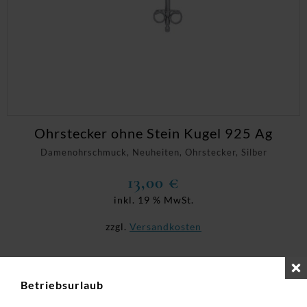
Ohrstecker ohne Stein Kugel 925 Ag
Damenohrschmuck, Neuheiten, Ohrstecker, Silber
13,00
€
inkl. 19 % MwSt.
zzgl.
Versandkosten
Betriebsurlaub