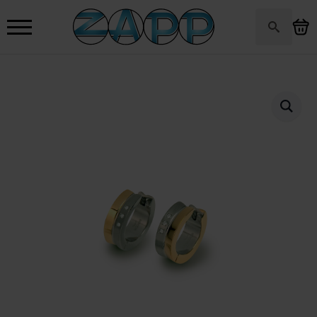
Search
for: