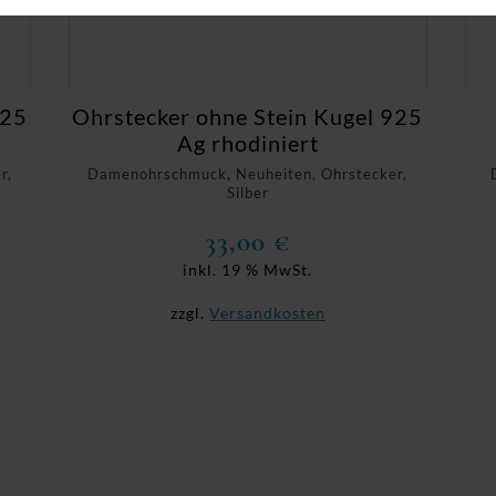
925
Ohrstecker ohne Stein Kugel 925
Ag rhodiniert
r,
Damenohrschmuck, Neuheiten, Ohrstecker,
Silber
33,00
€
inkl. 19 % MwSt.
zzgl.
Versandkosten