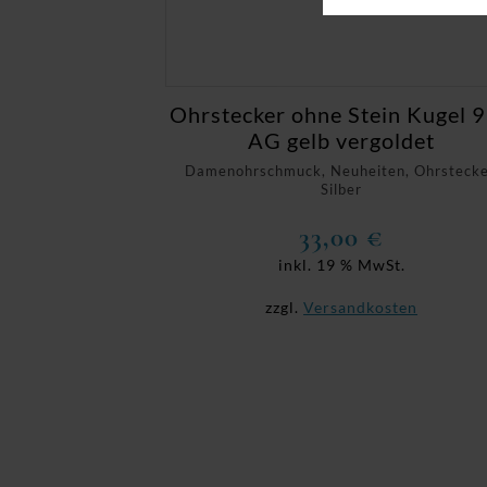
Ohrstecker ohne Stein Kugel 
AG gelb vergoldet
Damenohrschmuck, Neuheiten, Ohrstecke
Silber
33,00
€
inkl. 19 % MwSt.
zzgl.
Versandkosten