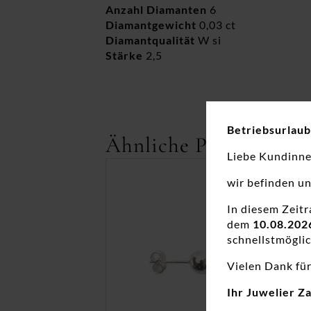
Anzahl Diamanten
6
Diamantgewicht
0,03 ct
Diamantqualität
W si
Stärke
2,5
Betriebsurlaub
Ähnliche Produkte
Liebe Kundinn
wir befinden u
In diesem Zeit
dem
10.08.202
schnellstmöglic
Vielen Dank für
Ihr Juwelier Z