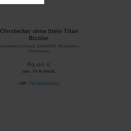
Ohrstecker ohne Stein Titan
Bicolor
Damenohrschmuck, Edelstahl, Neuheiten,
Ohrstecker
89,00
€
inkl. 19 % MwSt.
zzgl.
Versandkosten