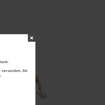
laub.
r versenden. Ab
s