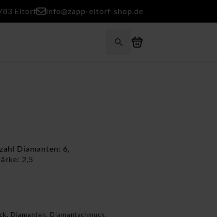
783 Eitorf
info@zapp-eitorf-shop.de
Search
for:
nzahl Diamanten: 6,
ärke: 2,5
ck
,
Diamanten
,
Diamantschmuck
,