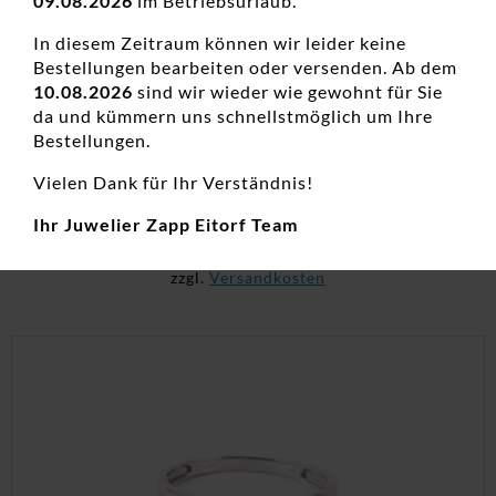
09.08.2026
im Betriebsurlaub.
In diesem Zeitraum können wir leider keine
Bestellungen bearbeiten oder versenden. Ab dem
10.08.2026
sind wir wieder wie gewohnt für Sie
Damenring Solitär Antragsring 585 GG
da und kümmern uns schnellstmöglich um Ihre
Bestellungen.
Damenringe, Diamanten Ringe, Diamantschmuck, Goldringe,
Hochzeitsschmuck, Neuheiten, Verlobungsringe
Vielen Dank für Ihr Verständnis!
679,00
€
Ihr Juwelier Zapp Eitorf Team
inkl. 19 % MwSt.
zzgl.
Versandkosten