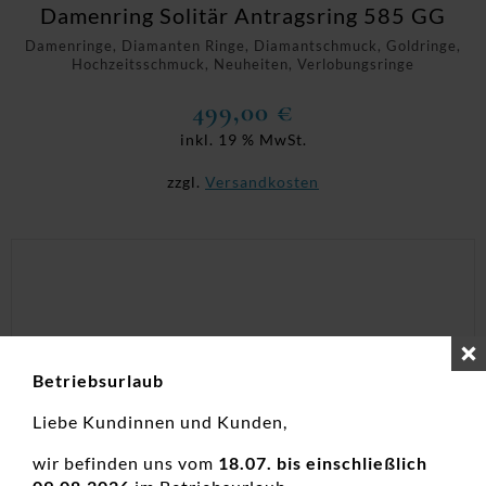
Damenring Solitär Antragsring 585 GG
Damenringe, Diamanten Ringe, Diamantschmuck, Goldringe,
Hochzeitsschmuck, Neuheiten, Verlobungsringe
499,00
€
inkl. 19 % MwSt.
zzgl.
Versandkosten
Betriebsurlaub
Liebe Kundinnen und Kunden,
wir befinden uns vom
18.07. bis einschließlich