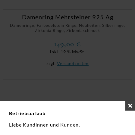
Damenring Mehrsteiner 925 Ag
Damenringe, Farbedelstein Ringe, Neuheiten, Silberringe,
Zirkonia Ringe, Zirkoniaschmuck
149,00
€
inkl. 19 % MwSt.
zzgl.
Versandkosten
Betriebsurlaub
Liebe Kundinnen und Kunden,