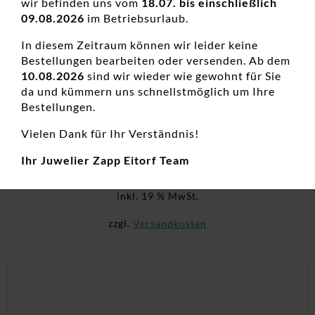
wir befinden uns vom
18.07. bis einschließlich
09.08.2026
im Betriebsurlaub.
In diesem Zeitraum können wir leider keine
Bestellungen bearbeiten oder versenden. Ab dem
10.08.2026
sind wir wieder wie gewohnt für Sie
da und kümmern uns schnellstmöglich um Ihre
Damenring Einsteiner Solitär 925 AG bic.
Bestellungen.
gelb/weiss
Vielen Dank für Ihr Verständnis!
Damenringe, Neuheiten, Silberringe, Zirkonia Ringe,
Zirkoniaschmuck
Ihr Juwelier Zapp Eitorf Team
79,90
€
inkl. 19 % MwSt.
zzgl.
Versandkosten