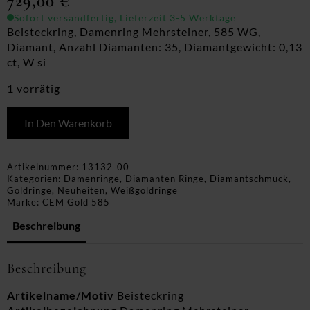
729,00
€
Sofort versandfertig, Lieferzeit 3-5 Werktage
Beisteckring, Damenring Mehrsteiner, 585 WG,
Diamant, Anzahl Diamanten: 35, Diamantgewicht: 0,13
ct, W si
1 vorrätig
In Den Warenkorb
Artikelnummer:
13132-00
Kategorien:
Damenringe
,
Diamanten Ringe
,
Diamantschmuck
,
Goldringe
,
Neuheiten
,
Weißgoldringe
Marke:
CEM Gold 585
Beschreibung
Beschreibung
Artikelname/Motiv
Beisteckring