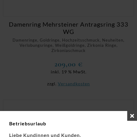
Damenring Mehrsteiner Antragsring 333
WG
Damenringe, Goldringe, Hochzeitsschmuck, Neuheiten,
Verlobungsringe, Weißgoldringe, Zirkonia Ringe,
Zirkoniaschmuck
209,00
€
inkl. 19 % MwSt.
zzgl.
Versandkosten
Betriebsurlaub
Liebe Kundinnen und Kunden,