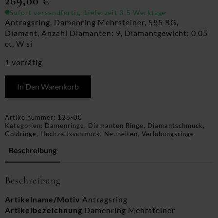
269,00
€
Sofort versandfertig, Lieferzeit 3-5 Werktage
Antragsring, Damenring Mehrsteiner, 585 RG,
Diamant, Anzahl Diamanten: 9, Diamantgewicht: 0,05
ct, W si
1 vorrätig
In Den Warenkorb
Artikelnummer:
128-00
Kategorien:
Damenringe
,
Diamanten Ringe
,
Diamantschmuck
,
Goldringe
,
Hochzeitsschmuck
,
Neuheiten
,
Verlobungsringe
Beschreibung
Beschreibung
Artikelname/Motiv
Antragsring
Artikelbezeichnung
Damenring Mehrsteiner