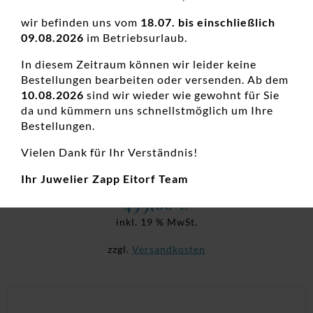
wir befinden uns vom
18.07. bis einschließlich
09.08.2026
im Betriebsurlaub.
In diesem Zeitraum können wir leider keine
Bestellungen bearbeiten oder versenden. Ab dem
10.08.2026
sind wir wieder wie gewohnt für Sie
da und kümmern uns schnellstmöglich um Ihre
Bestellungen.
Damenring Solitär Antragsring 585 GG
Vielen Dank für Ihr Verständnis!
Damenringe, Diamanten Ringe, Diamantschmuck, Goldringe,
Hochzeitsschmuck, Neuheiten, Verlobungsringe
Ihr Juwelier Zapp Eitorf Team
499,00
€
inkl. 19 % MwSt.
zzgl.
Versandkosten