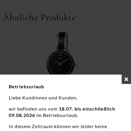
Ähnliche Produkte
Betriebsurlaub
Liebe Kundinnen und Kunden,
wir befinden uns vom
18.07. bis einschließlich
09.08.2026
im Betriebsurlaub.
Damenuhr analog Titan Cer
In diesem Zeitraum können wir leider keine
Damenuhren, Neuheiten