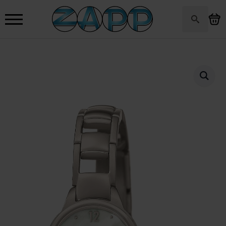
Search
for: