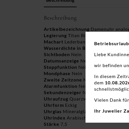
Beschreibung
Artikelbezeichnung
Damenuhr analo
Legierung
Titan Bicolor
Machart
Lederband
Betriebsurlaub
Wasserdichte in Bar
3
Sichtboden
Nein
Liebe Kundinn
Datumsanzeige
Nein
wir befinden u
Stoppfunktion
Nein
Mondphase
Nein
In diesem Zeit
Zweite Zeitzone
Nein
dem
10.08.202
Alarmfunktion
Nein
schnellstmöglic
Sekundenzeiger
Nein
Uhraufzug
Quarzwerk
Vielen Dank für
Uhrform
Eckig
Ihr Juwelier Z
Uhrglas
Mineralglas
Uhrindex
Arabisch+Symbole
Stärke
7,5