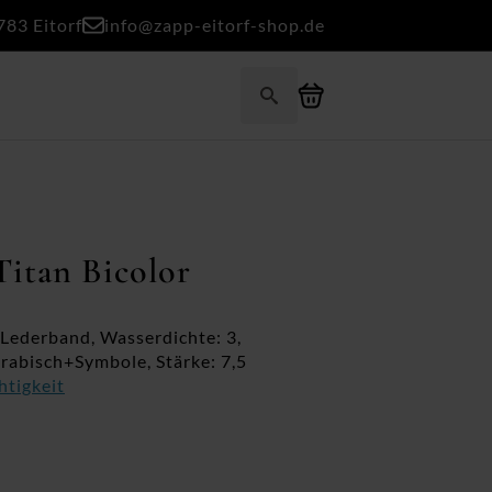
783 Eitorf
info@zapp-eitorf-shop.de
Search
for:
itan Bicolor
 Lederband, Wasserdichte: 3,
Arabisch+Symbole, Stärke: 7,5
htigkeit