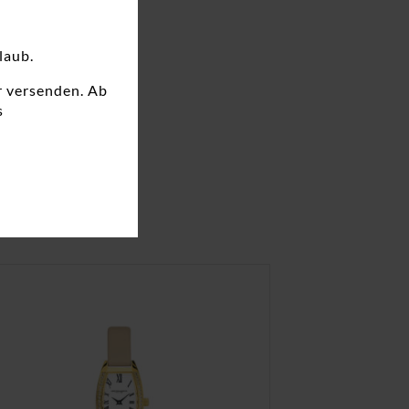
laub.
r versenden. Ab
s