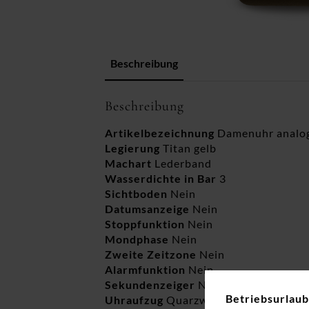
Beschreibung
Beschreibung
Artikelbezeichnung
Damenuhr analo
Legierung
Titan gelb
Machart
Lederband
Wasserdichte in Bar
3
Sichtboden
Nein
Datumsanzeige
Nein
Stoppfunktion
Nein
Mondphase
Nein
Zweite Zeitzone
Nein
Alarmfunktion
Nein
Sekundenzeiger
Nein
Betriebsurlaub
Uhraufzug
Quarzwerk