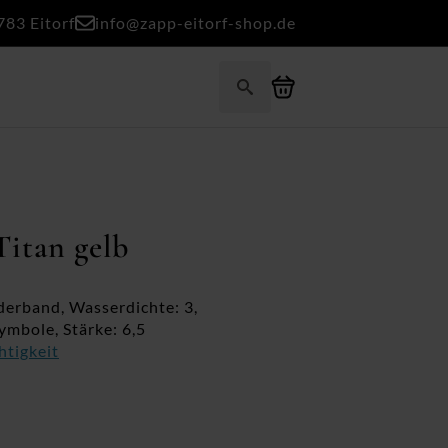
783 Eitorf
info@zapp-eitorf-shop.de
Search
for:
itan gelb
derband, Wasserdichte: 3,
ymbole, Stärke: 6,5
htigkeit