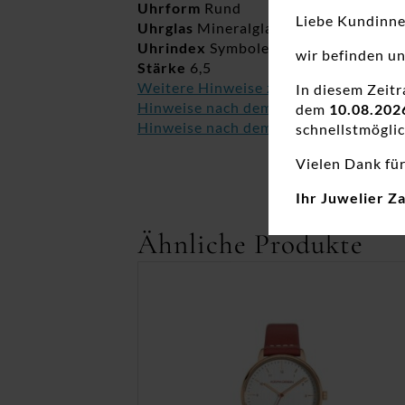
Uhrform
Rund
Liebe Kundinn
Uhrglas
Mineralglas
Uhrindex
Symbole
wir befinden u
Stärke
6,5
Weitere Hinweise zur Wasserdichtigk
In diesem Zeit
Hinweise nach dem ElektroG
dem
10.08.202
Hinweise nach dem BatterieG
schnellstmöglic
Vielen Dank für
Ihr Juwelier Z
Ähnliche Produkte