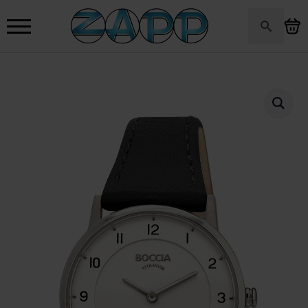
Search
for: