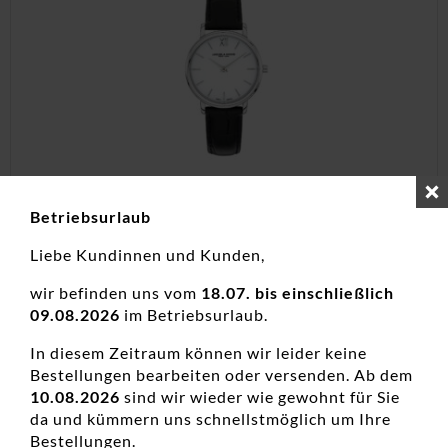
Betriebsurlaub
Damenuhr analog Edelstahl
Liebe Kundinnen und Kunden,
Damenuhren, Neuheiten
wir befinden uns vom
18.07. bis einschließlich
199,00
€
09.08.2026
im Betriebsurlaub.
inkl. 19 % MwSt.
In diesem Zeitraum können wir leider keine
Bestellungen bearbeiten oder versenden. Ab dem
zzgl.
Versandkosten
10.08.2026
sind wir wieder wie gewohnt für Sie
da und kümmern uns schnellstmöglich um Ihre
Bestellungen.