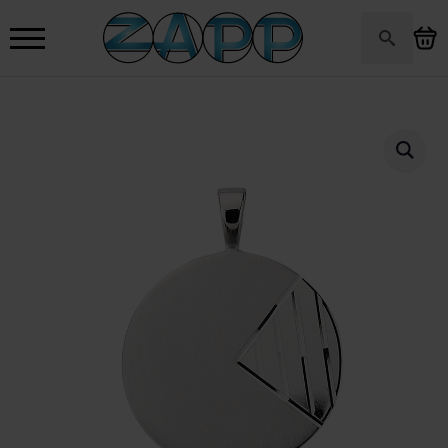
Search
for: