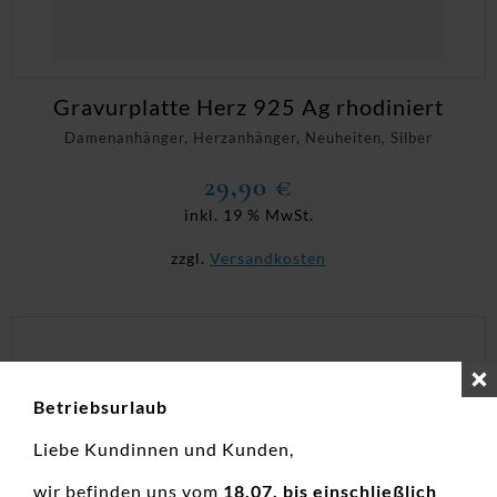
Gravurplatte Herz 925 Ag rhodiniert
Damenanhänger, Herzanhänger, Neuheiten, Silber
29,90
€
inkl. 19 % MwSt.
zzgl.
Versandkosten
Betriebsurlaub
Liebe Kundinnen und Kunden,
wir befinden uns vom
18.07. bis einschließlich