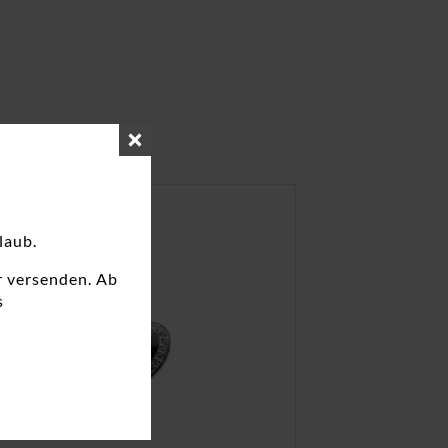
laub.
r versenden. Ab
s