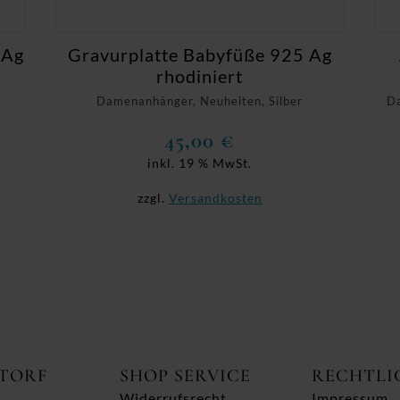
 Ag
Gravurplatte Babyfüße 925 Ag
rhodiniert
Damenanhänger, Neuheiten, Silber
Da
45,00
€
inkl. 19 % MwSt.
zzgl.
Versandkosten
ITORF
SHOP SERVICE
RECHTLI
Widerrufsrecht
Impressum