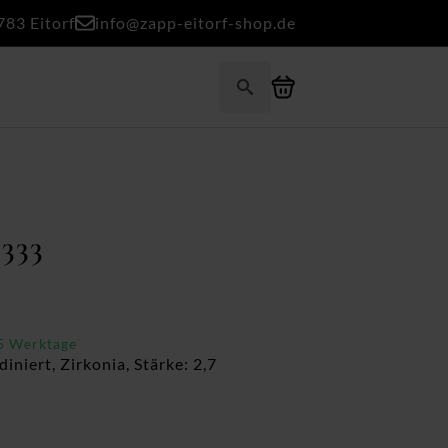
783 Eitorf
info@zapp-eitorf-shop.de
Search
for:
 333
-5 Werktage
niert, Zirkonia, Stärke: 2,7