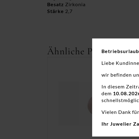
Besatz
Zirkonia
Stärke
2,7
Ähnliche Produkte
Betriebsurlaub
Liebe Kundinn
wir befinden u
In diesem Zeit
dem
10.08.202
schnellstmöglic
Vielen Dank für
Ihr Juwelier Z