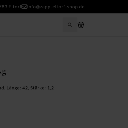
783 Eitorf
info@zapp-eitorf-shop.de
Search
for:
Ag
, Länge: 42, Stärke: 1,2