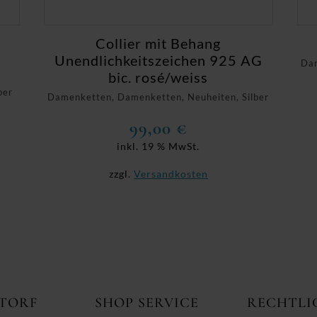
Collier mit Behang
Unendlichkeitszeichen 925 AG
Dam
bic. rosé/weiss
ber
Damenketten, Damenketten, Neuheiten, Silber
99,00
€
inkl. 19 % MwSt.
zzgl.
Versandkosten
ITORF
SHOP SERVICE
RECHTLI