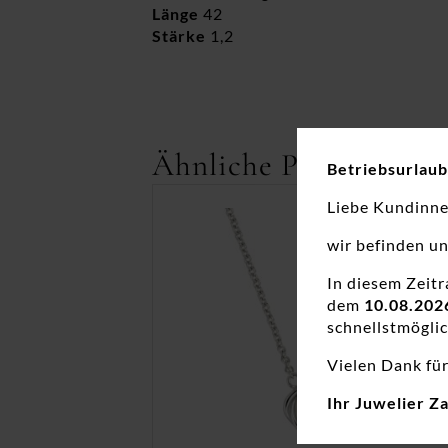
Länge
42
Stärke
1,2
Ähnliche Produkte
Betriebsurlaub
Liebe Kundinn
wir befinden u
In diesem Zeit
dem
10.08.202
schnellstmöglic
Vielen Dank für
Ihr Juwelier Z