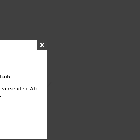
laub.
r versenden. Ab
s