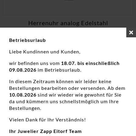
Herrenuhr analog Edelstahl
Herrenuhren, Neuheiten
Betriebsurlaub
239,00
€
Liebe Kundinnen und Kunden,
inkl. 19 % MwSt.
wir befinden uns vom
18.07. bis einschließlich
zzgl.
Versandkosten
09.08.2026
im Betriebsurlaub.
In diesem Zeitraum können wir leider keine
Bestellungen bearbeiten oder versenden. Ab dem
10.08.2026
sind wir wieder wie gewohnt für Sie
da und kümmern uns schnellstmöglich um Ihre
Bestellungen.
Vielen Dank für Ihr Verständnis!
Ihr Juwelier Zapp Eitorf Team