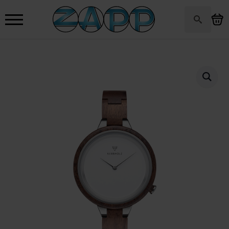
Search
for: