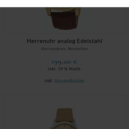
Herrenuhr analog Edelstahl
Herrenuhren, Neuheiten
199,00
€
inkl. 19 % MwSt.
zzgl.
Versandkosten