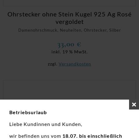
Ohrstecker ohne Stein Kugel 925 Ag Rosé
vergoldet
Damenohrschmuck, Neuheiten, Ohrstecker, Silber
33,00
€
inkl. 19 % MwSt.
zzgl.
Versandkosten
Betriebsurlaub
Liebe Kundinnen und Kunden,
wir befinden uns vom
18.07. bis einschließlich