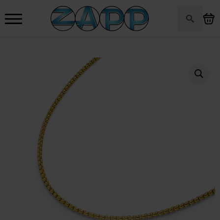
Search
for: