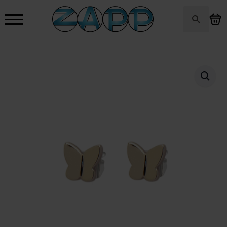
Search
for: