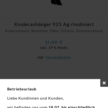
Kinderanhänger 925 Ag rhodiniert
Kinderschmuck, Neuheiten, Silber, Zirkonia, Zirkoniaschmuck
31,00
€
inkl. 19 % MwSt.
zzgl.
Versandkosten
Betriebsurlaub
Liebe Kundinnen und Kunden,
wir befinden uns vom
18.07. bis einschließlich